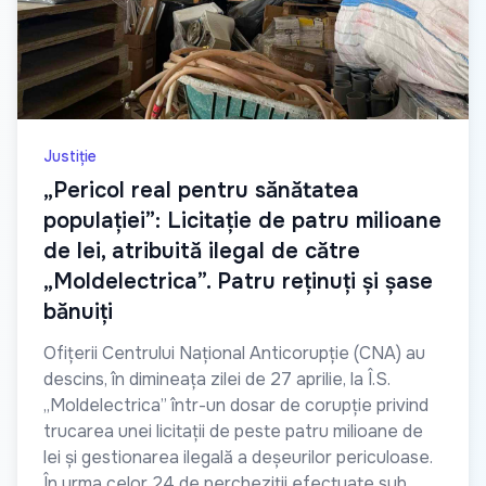
Justiție
„Pericol real pentru sănătatea
populației”: Licitație de patru milioane
de lei, atribuită ilegal de către
„Moldelectrica”. Patru reținuți și șase
bănuiți
Ofițerii Centrului Național Anticorupție (CNA) au
descins, în dimineața zilei de 27 aprilie, la Î.S.
„Moldelectrica” într-un dosar de corupție privind
trucarea unei licitații de peste patru milioane de
lei și gestionarea ilegală a deșeurilor periculoase.
În urma celor 24 de percheziții efectuate sub