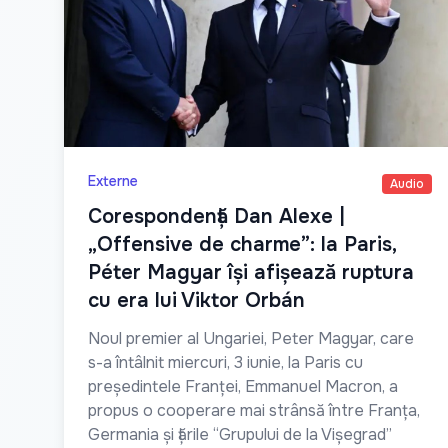
Externe
Audio
Corespondență Dan Alexe |
„Offensive de charme”: la Paris,
Péter Magyar își afișează ruptura
cu era lui Viktor Orbán
Noul premier al Ungariei, Peter Magyar, care
s-a întâlnit miercuri, 3 iunie, la Paris cu
președintele Franței, Emmanuel Macron, a
propus o cooperare mai strânsă între Franța,
Germania și țările “Grupului de la Vișegrad”