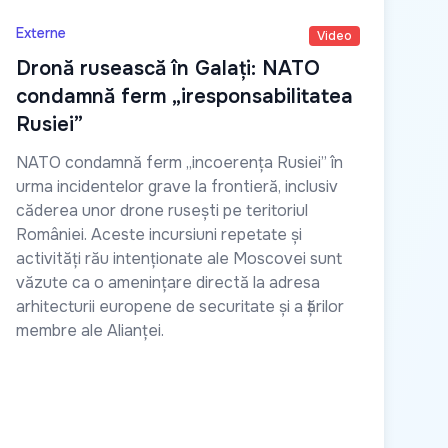
Externe
Video
Dronă rusească în Galați: NATO
condamnă ferm „iresponsabilitatea
Rusiei”
NATO condamnă ferm „incoerența Rusiei” în
urma incidentelor grave la frontieră, inclusiv
căderea unor drone rusești pe teritoriul
României. Aceste incursiuni repetate și
activități rău intenționate ale Moscovei sunt
văzute ca o amenințare directă la adresa
arhitecturii europene de securitate și a țărilor
membre ale Alianței.