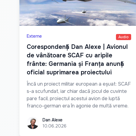
Externe
Audio
Corespondență Dan Alexe | Avionul
de vânătoare SCAF cu aripile
frânte: Germania și Franța anunță
oficial suprimarea proiectului
Încă un proiect militar european a eșuat: SCAF
s-a scufundat, iar chiar dacă jocul de cuvinte
pare facil, proiectul acestui avion de luptă
franco-german era în agonie de multă vreme.
Dan Alexe
Dan Alexe
10.06.2026