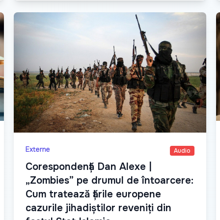
Externe
Audio
Corespondență Dan Alexe |
„Zombies” pe drumul de întoarcere:
Cum tratează țările europene
cazurile jihadiștilor reveniți din