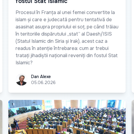
fostul Stat Islamic
Procesul în Franța al unei femei convertite la
islam și care e judecată pentru tentativă de
asasinat asupra propriului ei soț, pe când trăiau
în teritoriile dispărutului „stat” al Daesh/ISIS
(Statul Islamic din Siria și Irak), acest caz a
readus în atenție întrebarea: cum ar trebui
tratați jihadiștii naționali reveniți din fostul Stat
Islamic?
Dan Alexe
Dan Alexe
05.06.2026