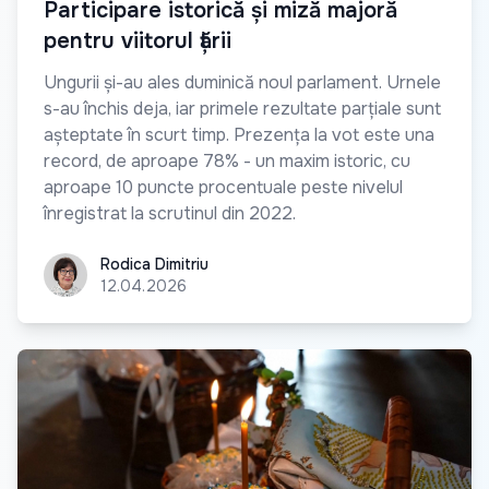
Participare istorică și miză majoră
pentru viitorul țării
Ungurii și-au ales duminică noul parlament. Urnele
s-au închis deja, iar primele rezultate parțiale sunt
așteptate în scurt timp. Prezența la vot este una
record, de aproape 78% - un maxim istoric, cu
aproape 10 puncte procentuale peste nivelul
înregistrat la scrutinul din 2022.
Rodica Dimitriu
Rodica Dimitriu
12.04.2026