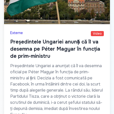
Externe
Video
Președintele Ungariei anunță că îl va
desemna pe Péter Magyar în funcția
de prim-ministru
Președintele Ungariei a anunțat că îl va desemna
oficial pe Péter Magyar în funcția de prim-
ministru al țării. Decizia a fost comunicată pe
Facebook, în urma întâlnirii dintre cei doi, la scurt
timp după alegerile generale. La rândul său, liderul
Partidului Tisza, care a obținut o victorie clară la
scrutinul de duminică, i-a cerut șefului statului să-
ți depună demisia, imediat după învestirea noului