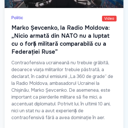
Politic
Video
Marko Șevcenko, la Radio Moldova:
„Nicio armată din NATO nu a luptat
cu o forță militară comparabilă cu a
Federației Ruse”
Contraofensiva ucraineană nu trebuie grăbită,
deoarece viața militarilor trebuie păstrată, a
declarat, în cadrul emisiunii „La 360 de grade” de
la Radio Moldova, ambasadorul Ucrainei la
Chișinău, Marko Șevcenko. De asemenea, este
important ca pierderile militare să fie mici, a
accentuat diplomatul. Potrivit lui, în ultimii 10 ani,
nici un stat nu a avut experiență de
contraofensivă fără a avea dominație în aer.