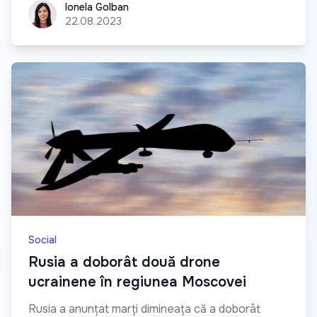
Ionela Golban
Ionela Golban
22.08.2023
Social
Rusia a doborât două drone
ucrainene în regiunea Moscovei
Rusia a anunțat marți dimineața că a doborât