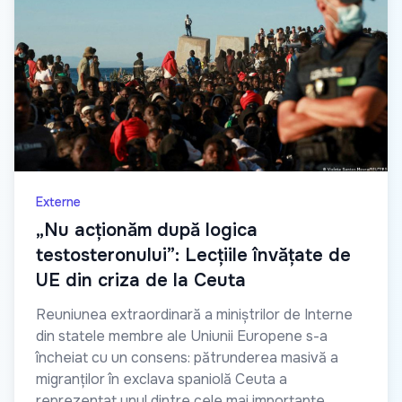
Externe
„Nu acționăm după logica
testosteronului”: Lecțiile învățate de
UE din criza de la Ceuta
Reuniunea extraordinară a miniștrilor de Interne
din statele membre ale Uniunii Europene s-a
încheiat cu un consens: pătrunderea masivă a
migranților în exclava spaniolă Ceuta a
reprezentat unul dintre cele mai importante