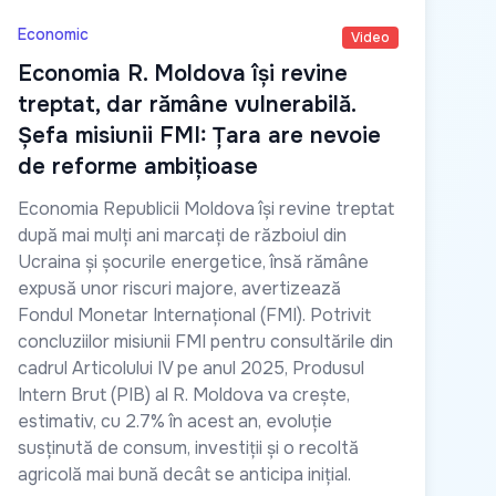
Economic
Video
Economia R. Moldova își revine
treptat, dar rămâne vulnerabilă.
Șefa misiunii FMI: Țara are nevoie
de reforme ambițioase
Economia Republicii Moldova își revine treptat
după mai mulți ani marcați de războiul din
Ucraina și șocurile energetice, însă rămâne
expusă unor riscuri majore, avertizează
Fondul Monetar Internațional (FMI). Potrivit
concluziilor misiunii FMI pentru consultările din
cadrul Articolului IV pe anul 2025, Produsul
Intern Brut (PIB) al R. Moldova va crește,
estimativ, cu 2.7% în acest an, evoluție
susținută de consum, investiții și o recoltă
agricolă mai bună decât se anticipa inițial.