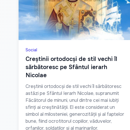
Social
Creștinii ortodocși de stil vechi îl
sărbătoresc pe Sfântul ierarh
Nicolae
Creștinii ortodocși de stil vechi îl sărbătoresc
astăzi pe Sfântul Ierarh Nicolae, supranumit
Făcătorul de minuni, unul dintre cei mai iubiți
sfinți ai creștinătății. El este considerat un
simbol al milosteniei, generozității și al faptelor
bune, fiind ocrotitorul copiilor, văduvelor,
orfanilor, soldaților și al marinarilor.