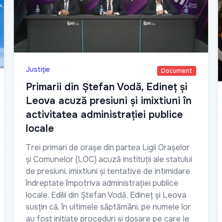
Justiție
Document
Primarii din Ștefan Vodă, Edineț și
Leova acuză presiuni și imixtiuni în
activitatea administrației publice
locale
Trei primari de orașe din partea Ligii Orașelor
și Comunelor (LOC) acuză instituții ale statului
de presiuni, imixtiuni și tentative de intimidare
îndreptate împotriva administrației publice
locale. Edilii din Ștefan Vodă, Edineț și Leova
susțin că, în ultimele săptămâni, pe numele lor
au fost inițiate proceduri și dosare pe care le