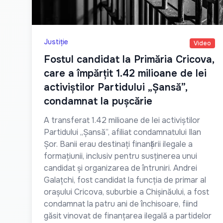
Justiție
Video
Fostul candidat la Primăria Cricova,
care a împărțit 1.42 milioane de lei
activiștilor Partidului „Șansă”,
condamnat la pușcărie
A transferat 1.42 milioane de lei activiștilor
Partidului „Șansă”, afiliat condamnatului Ilan
Șor. Banii erau destinați finanțării ilegale a
formațiunii, inclusiv pentru susținerea unui
candidat și organizarea de întruniri. Andrei
Galațchi, fost candidat la funcția de primar al
orașului Cricova, suburbie a Chișinăului, a fost
condamnat la patru ani de închisoare, fiind
găsit vinovat de finanțarea ilegală a partidelor