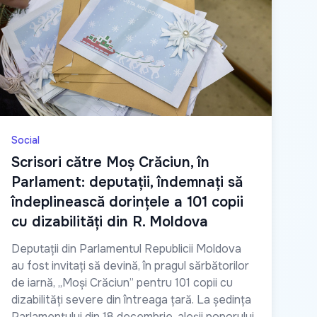
Social
Scrisori către Moș Crăciun, în
Parlament: deputații, îndemnați să
îndeplinească dorințele a 101 copii
cu dizabilități din R. Moldova
Deputații din Parlamentul Republicii Moldova
au fost invitați să devină, în pragul sărbătorilor
de iarnă, „Moși Crăciun” pentru 101 copii cu
dizabilități severe din întreaga țară. La ședința
Parlamentului din 18 decembrie, aleșii poporului