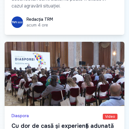
cazul agravării situației.
Redacția TRM
Redacția TRM
acum 4 ore
Diaspora
Video
Cu dor de casă și experiență adunată