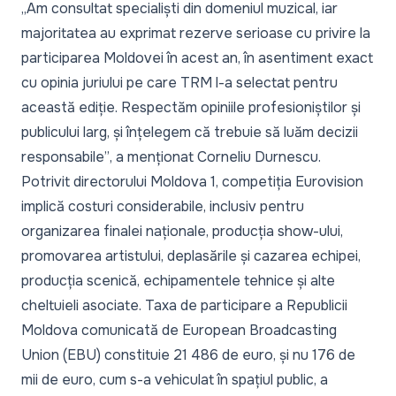
„Am consultat specialiști din domeniul muzical, iar
majoritatea au exprimat rezerve serioase cu privire la
participarea Moldovei în acest an, în asentiment exact
cu opinia juriului pe care TRM l-a selectat pentru
această ediție. Respectăm opiniile profesioniștilor și
publicului larg, și înțelegem că trebuie să luăm decizii
responsabile”
, a menționat Corneliu Durnescu.
Potrivit directorului Moldova 1, competiția Eurovision
implică costuri considerabile, inclusiv pentru
organizarea finalei naționale, producția show-ului,
promovarea artistului, deplasările și cazarea echipei,
producția scenică, echipamentele tehnice și alte
cheltuieli asociate. Taxa de participare a Republicii
Moldova comunicată de European Broadcasting
Union (EBU) constituie 21 486 de euro, și nu 176 de
mii de euro, cum s-a vehiculat în spațiul public, a