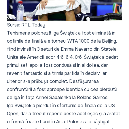
Sursa: RTL Today
Tenismena poloneză Iga Świątek a fost eliminată în
optimile de finală ale turneul WTA 1000 de la Beijing,
fiind învinsă în 3 seturi de Emma Navarro din Statele
Unite ale Americii, scor 4:6, 6:4, 0:6. Świątek a cedat
primul set, apoi a fost condusă și în al doilea, dar
revenit fantastic și a trimis partida în decisiv, iar
ulterior s-a prăbușit complet. Desfășurarea
confruntării a fost aproape identică cu cea pierdută
de Iga în fața Arinei Sabalenka la Roland Garros.
Iga Świątek a pierdut în sferturile de finală de la US
Open, dar a trecut repede peste acel eșec și a arătat
o formă foarte bună în Asia. Poloneza a câștigat