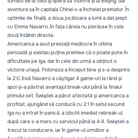
turneul de la Seul și spera să triumfe și la Beijing, dar
aventura sa în capitala Chinei s-a încheiat prematur. În
optimile de finală, a doua jucătoare a lumii a dat piept
cu Emma Navarro, în fața căreia nu pierduse în cele
două întâlniri directe.
Americanca a avut prestații mediocre în ultima
perioadă și existau puține premise că o poate pune în
dificultate pe Iga, dar în cele din urmă a obținut o
victorie uriașă. Poloneza a început bine și s-a desprins
la 2:0, însă Navarro a câștigat 4 game-uri la rând și
apoi și-a păstrat avantajul break-ului până la finalul
primului set. Świątek a părut afectată și americanca a
profitat, ajungând să conducă cu 2:1 în setul secund.
Iga nu a intrat în panică, a izbutit imediat rebreak-ul,
după care s-a mers cu serviciul până la 4:4. Świątek a
trecut la conducere, iar în game-ul următor a