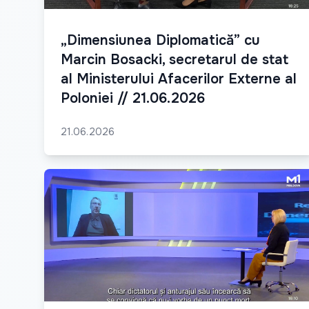
„Dimensiunea Diplomatică” cu
Marcin Bosacki, secretarul de stat
al Ministerului Afacerilor Externe al
Poloniei // 21.06.2026
21.06.2026