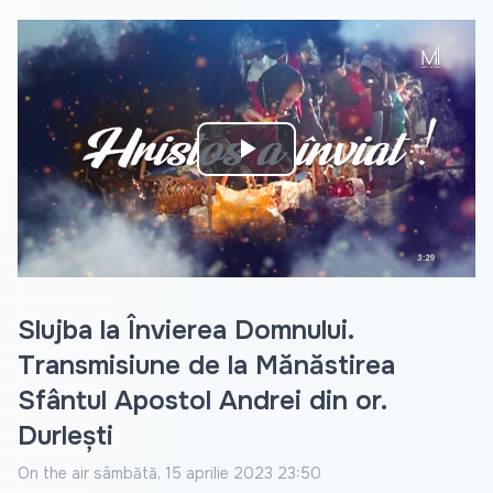
Play
Video
Slujba la Învierea Domnului.
Transmisiune de la Mănăstirea
Sfântul Apostol Andrei din or.
Durlești
On the air
sâmbătă, 15 aprilie 2023 23:50