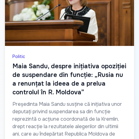
Politic
Maia Sandu, despre inițiativa opoziției
de suspendare din funcție: „Rusia nu
a renunțat la ideea de a prelua
controlul în R. Moldova”
Președinta Maia Sandu susține că inițiativa unor
deputați privind suspendarea sa din funcție
reprezintă o acțiune coordonată de la Kremlin,
drept reacție la rezultatele alegerilor din ultimii
ani, care au îndepărtat Republica Moldova de