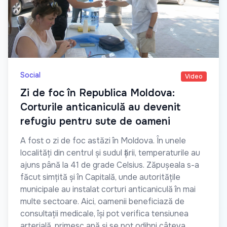
Social
Video
Zi de foc în Republica Moldova:
Corturile anticaniculă au devenit
refugiu pentru sute de oameni
A fost o zi de foc astăzi în Moldova. În unele
localități din centrul și sudul țării, temperaturile au
ajuns până la 41 de grade Celsius. Zăpușeala s-a
făcut simțită și în Capitală, unde autoritățile
municipale au instalat corturi anticaniculă în mai
multe sectoare. Aici, oamenii beneficiază de
consultații medicale, își pot verifica tensiunea
arterială, primesc apă și se pot odihni câteva