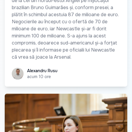
de la cel din nordul-estul Angliei pe mijlocașul
brazilian Bruno Guimarães și, conform presei, a
plătit în schimbul acestuia 87 de milioane de euro.
Negocierile au început cu o ofertă de 70 de
milioane de euro, iar Newcastle și-ar fi dorit
minimum 100 de milioane. S-a ajuns la acest
compromis, deoarece sud-americanul și-a forțat
plecarea și îi informase pe oficialii lui Newcastle
că vrea să joace la Arsenal.
Alexandru Rusu
Alexandru Rusu
acum 10 ore