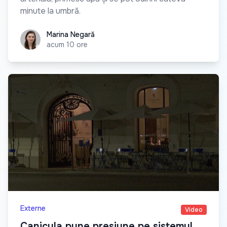
minute la umbră.
Marina Negară
Marina Negară
acum 10 ore
Externe
Video
Canicula pune presiune pe sistemul