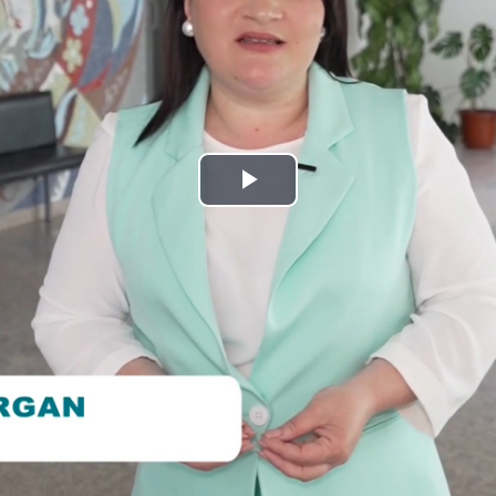
Play
Video