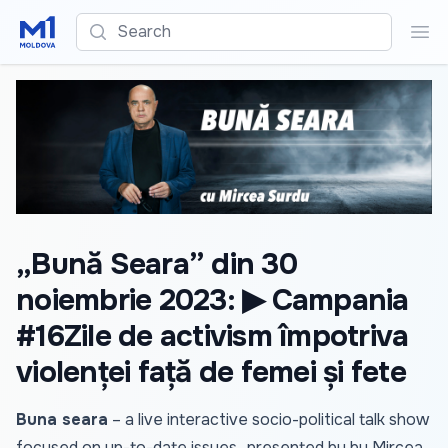
Search
Sea
„Bună Seara” din 30
noiembrie 2023: ▶ Campania
#16Zile de activism împotriva
violenței față de femei și fete
Buna seara
– a live interactive socio-political talk show
focused on up-to-date issues., presented by by Mircea