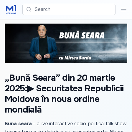
Search
Sea
„Bună Seara” din 20 martie
2025:▶ Securitatea Republicii
Moldova în noua ordine
mondială
Buna seara
– a live interactive socio-political talk show
focused on up-to-date issues., presented by by Mircea