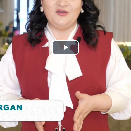
Play
Video