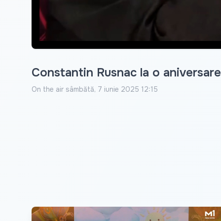
Constantin Rusnac la o aniversare
On the air
sâmbătă, 7 iunie 2025 12:15