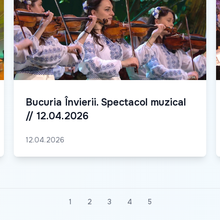
Bucuria Învierii. Spectacol muzical
// 12.04.2026
12.04.2026
1
2
3
4
5