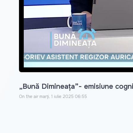
„Bună Dimineața”- emisiune cognit
On the air
marți, 1 iulie 2025 06:55