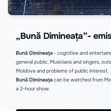
„Bună Dimineața”- emisiu
Bună Dimineaţa
- cognitive and entertain
general public. Musicians and singers, out
Moldova and problems of public interest.
Bună Dimineaţa
can be watched from Mond
a 2-hour show.