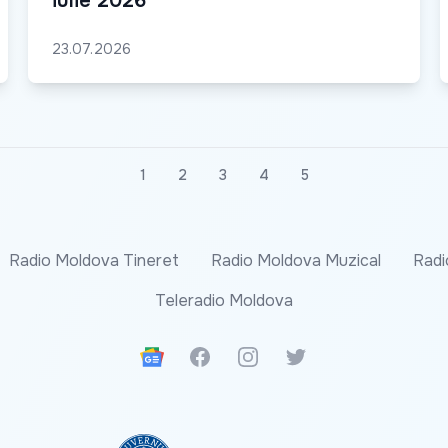
iulie 2026
23.07.2026
1
2
3
4
5
Radio Moldova Tineret
Radio Moldova Muzical
Radi
Teleradio Moldova
Google News
Facebook
Instagram
Twitter