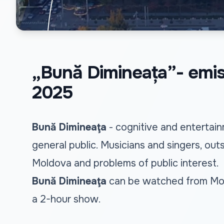
„Bună Dimineața”- emisi
2025
Bună Dimineaţa
- cognitive and entertain
general public. Musicians and singers, out
Moldova and problems of public interest.
Bună Dimineaţa
can be watched from Mond
a 2-hour show.