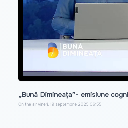
„Bună Dimineața”- emisiune cogni
On the air
vineri, 19 septembrie 2025 06:55