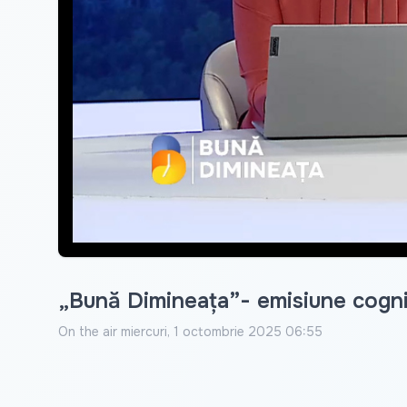
„Bună Dimineața”- emisiune cogni
On the air
miercuri, 1 octombrie 2025 06:55