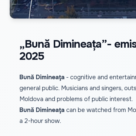
„Bună Dimineața”- emisi
2025
Bună Dimineaţa
- cognitive and entertain
general public. Musicians and singers, out
Moldova and problems of public interest.
Bună Dimineaţa
can be watched from Mond
a 2-hour show.