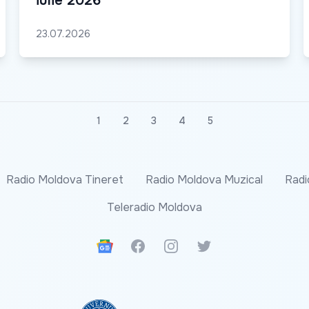
iulie 2026
23.07.2026
1
2
3
4
5
Radio Moldova Tineret
Radio Moldova Muzical
Radi
Teleradio Moldova
Google News
Facebook
Instagram
Twitter