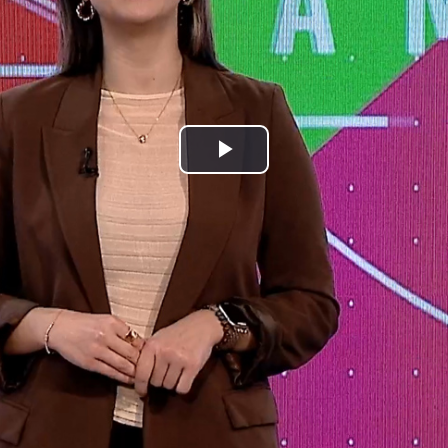
Play
Video