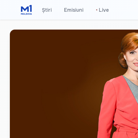
Știri
Emisiuni
•
Live