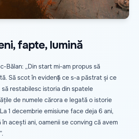
ni, fapte, lumină
iuc-Bălan: „Din start mi-am propus să
. Să scot în evidență ce s-a păstrat și ce
u să restabilesc istoria din spatele
ățile de numele cărora e legată o istorie
La 1 decembrie emisiune face deja 6 ani,
 în acești ani, oamenii se conving că avem
”.