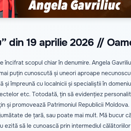
 din 19 aprilie 2026 // Oame
re încifrat scopul chiar în denumire. Angela Gavril
 mai puțin cunoscută și uneori aproape necunoscută
ă și împreună cu localnicii și specialiștii în domeni
ctelor etc. Totodată, țin să evidențiez personalit
in și promovează Patrimoniul Republicii Moldova. 
jumătate de țară, sau poate mai mult. Mă bucur că
u ezită să le cunoască prin intermediul călătoriilor