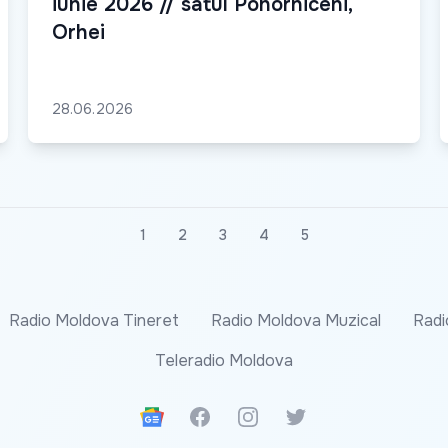
iunie 2026 // satul Pohorniceni,
Orhei
28.06.2026
1
2
3
4
5
Radio Moldova Tineret
Radio Moldova Muzical
Radi
Teleradio Moldova
Google News
Facebook
Instagram
Twitter