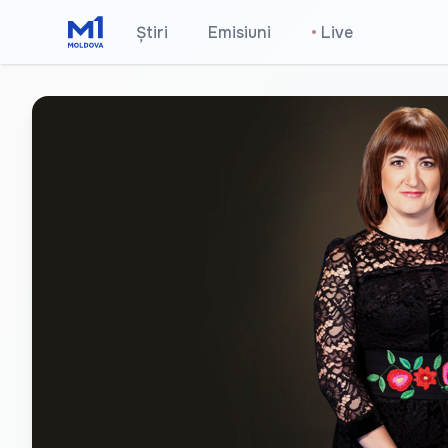
Știri
Emisiuni
•
Live