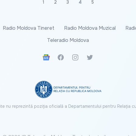
1
2
3
4
5
Radio Moldova Tineret
Radio Moldova Muzical
Radi
Teleradio Moldova
Google News
Facebook
Instagram
Twitter
ite nu reprezintă poziția oficială a Departamentului pentru Relația 