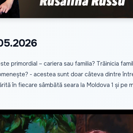
.05.2026
te primordial – cariera sau familia? Trăinicia fami
 omenește? - acestea sunt doar câteva dintre întreb
rită în fiecare sâmbătă seara la Moldova 1 și pe
m