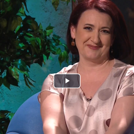
Play
Video