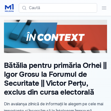
Caută
Cau
Bătălia pentru primăria Orhei ||
Igor Grosu la Forumul de
Securitate || Victor Perțu,
exclus din cursa electorală
Din avalanșa zilnică de informații le alegem pe cele mai
importante și încercăm să le înțelegem împreună.