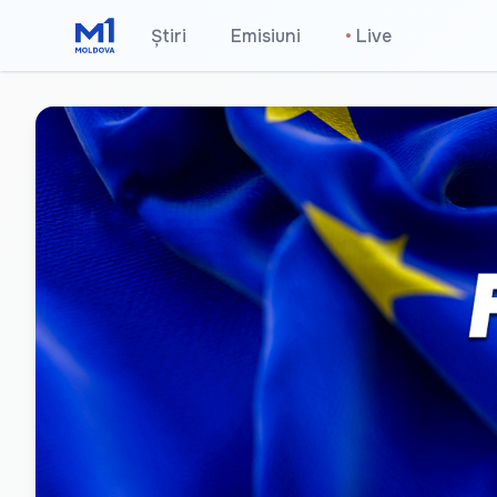
Știri
Emisiuni
•
Live