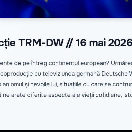
cție TRM-DW // 16 mai 202
imente de pe întreg continentul european? Urmăre
în coproducție cu televiziunea germană Deutsche 
plan omul și nevoile lui, situațiile cu care se confru
ă ne arate diferite aspecte ale vieții cotidiene, is