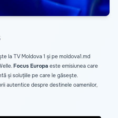
6
ște la TV Moldova 1 și pe
moldova1.md
Welle.
Focus Europa
este emisiunea care
ntă și soluțiile pe care le găsește.
torii autentice despre destinele oamenilor,