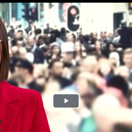
Play
Video