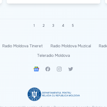
1
2
3
4
5
Radio Moldova Tineret
Radio Moldova Muzical
Radi
Teleradio Moldova
Google News
Facebook
Instagram
Twitter