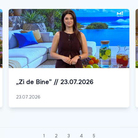
„Zi de Bine” // 23.07.2026
23.07.2026
1
2
3
4
5