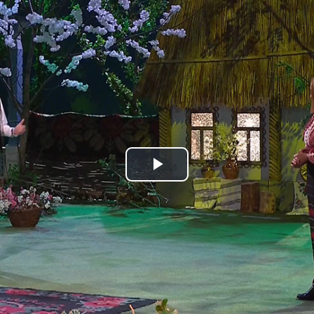
Play
Video