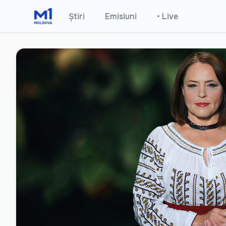
Știri
Emisiuni
•
Live