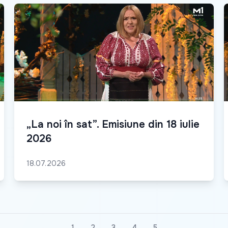
„La noi în sat”. Emisiune din 18 iulie
2026
18.07.2026
1
2
3
4
5