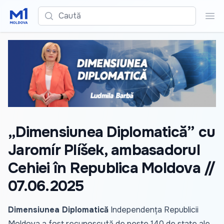
Caută
Cau
„Dimensiunea Diplomatică” cu
Jaromír Plíšek, ambasadorul
Cehiei în Republica Moldova //
07.06.2025
Dimensiunea Diplomatică
Independența Republicii
Moldova a fost recunoscută de peste 140 de state ale