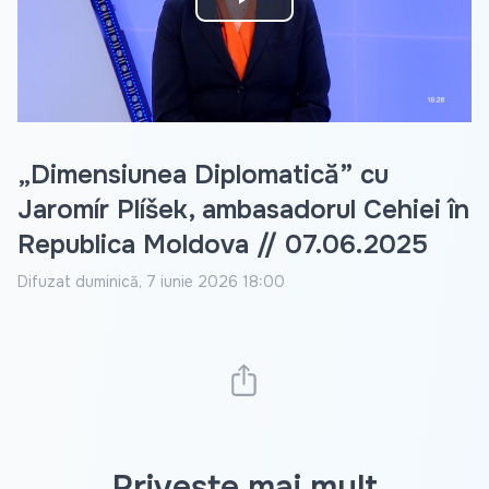
Play
Video
„Dimensiunea Diplomatică” cu
Jaromír Plíšek, ambasadorul Cehiei în
Republica Moldova // 07.06.2025
Difuzat
duminică, 7 iunie 2026 18:00
Privește mai mult