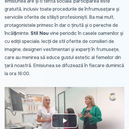
emisiunea are și o tentă socială: participarea este
gratuită, inclusiv toate procedurile de înfrumusețare și
serviciile oferite de stiliști profesioniști. Ba mai mult,
protagonistele primesc în dar o ținută și o pereche de
încălțăminte.
Stil Nou
vine periodic în casele oamenilor și
cu ediții speciale, lecții de stil oferite de consilieri de
imagine, designeri vestimentari și experți în frumusețe,
care au menirea să educe gustul estetic al femeilor din
țară noastră. Emisiunea se difuzează în fiecare duminică
la ora 16:00.
Play