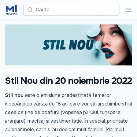
Caută
Cau
Stil Nou din 20 noiembrie 2022
Stil nou
este o emisiune predestinată femeilor
începând cu vârsta de 18 ani care vor să-și schimbe stilul
ceea ce ține de coafură (vopsirea părului, tunsoare,
aranjare), machiaj și vestimentație. În special, prioritate
au doamnele, care s-au dedicat mult familiei. Mai mult,