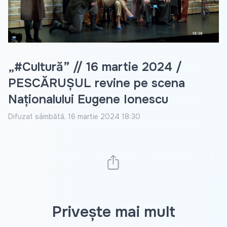
Video
„#Cultură” // 16 martie 2024 /
PESCĂRUȘUL revine pe scena
Naționalului Eugene Ionescu
Difuzat
sâmbătă, 16 martie 2024 18:30
Privește mai mult