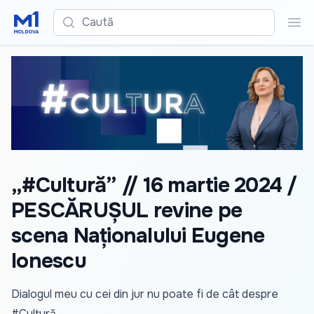
Caută
Cau
„#Cultură” // 16 martie 2024 /
PESCĂRUȘUL revine pe
scena Naționalului Eugene
Ionescu
Dialogul meu cu cei din jur nu poate fi de cât despre
#Cultură