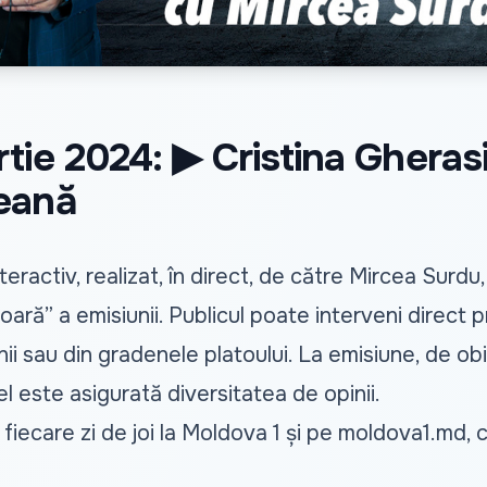
tie 2024: ▶ Cristina Gheras
eană
teractiv, realizat, în direct, de către Mircea Surd
ară” a emisiunii. Publicul poate interveni direct pr
au din gradenele platoului. La emisiune, de obicei,
fel este asigurată diversitatea de opinii.
 fiecare zi de joi la Moldova 1 și pe
moldova1.md
, 