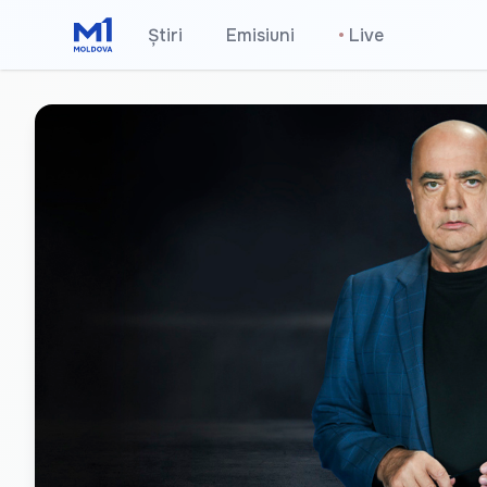
Știri
Emisiuni
•
Live