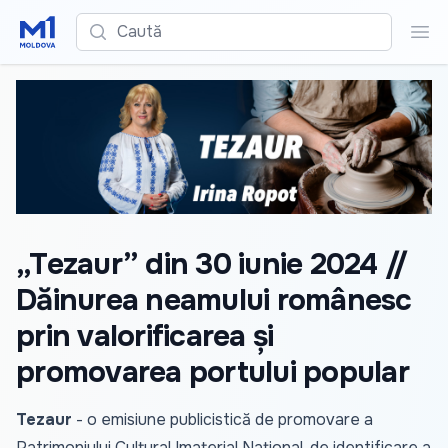
Caută
Cau
„Tezaur” din 30 iunie 2024 //
Dăinurea neamului românesc
prin valorificarea și
promovarea portului popular
Tezaur
- o emisiune publicistică de promovare a
Patrimoniului Cultural Imaterial Național, de identificare a