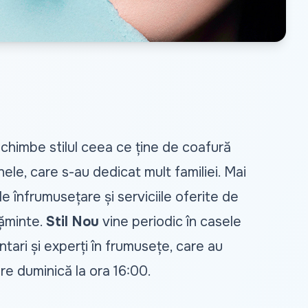
chimbe stilul ceea ce ține de coafură
nele, care s-au dedicat mult familiei. Mai
de înfrumusețare și serviciile oferite de
țăminte.
Stil Nou
vine periodic în casele
entari și experți în frumusețe, care au
re duminică la ora 16:00.