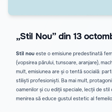
„Stil Nou” din 13 octom
Stil nou
este o emisiune predestinată femei
(vopsirea părului, tunsoare, aranjare), mach
mult, emisiunea are și o tentă socială: part
stiliști profesioniști. Ba mai mult, protago
oamenilor și cu ediții speciale, lecții de st
menirea să educe gustul estetic al femeilor