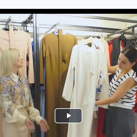
Play
Video