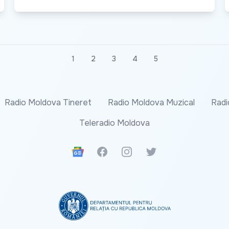
1
2
3
4
5
Radio Moldova Tineret
Radio Moldova Muzical
Radi
Teleradio Moldova
Google News
Facebook
Instagram
Twitter