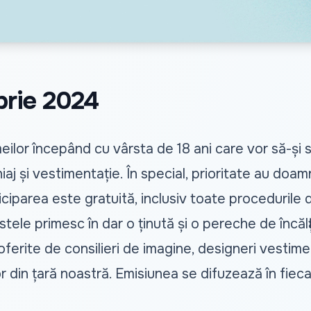
brie 2024
lor începând cu vârsta de 18 ani care vor să-și s
iaj și vestimentație. În special, prioritate au doam
iciparea este gratuită, inclusiv toate procedurile 
nistele primesc în dar o ținută și o pereche de încăl
il oferite de consilieri de imagine, designeri vestim
 din țară noastră. Emisiunea se difuzează în fieca