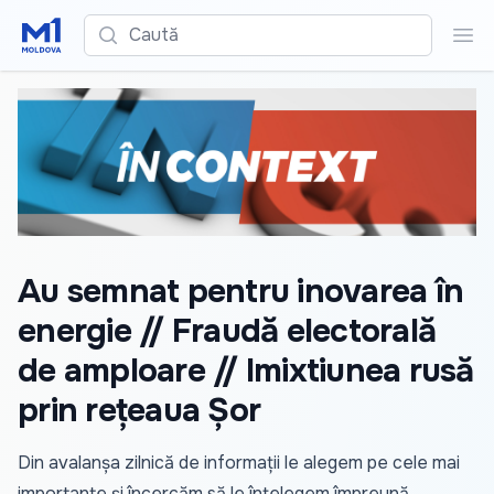
Caută
Cau
Au semnat pentru inovarea în
energie // Fraudă electorală
de amploare // Imixtiunea rusă
prin rețeaua Șor
Din avalanșa zilnică de informații le alegem pe cele mai
importante și încercăm să le înțelegem împreună.