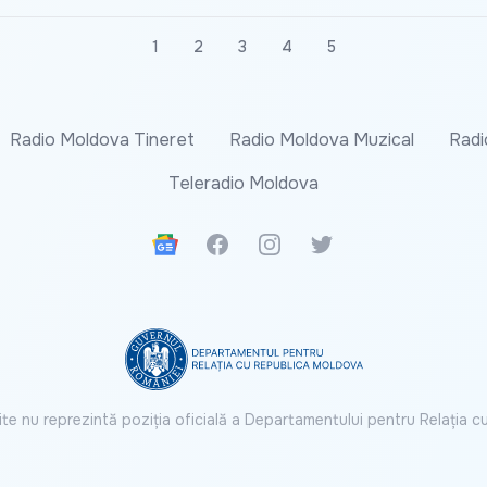
1
2
3
4
5
Radio Moldova Tineret
Radio Moldova Muzical
Radi
Teleradio Moldova
Google News
Facebook
Instagram
Twitter
ite nu reprezintă poziția oficială a Departamentului pentru Relația 