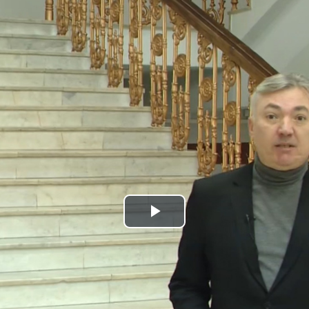
Play
Video