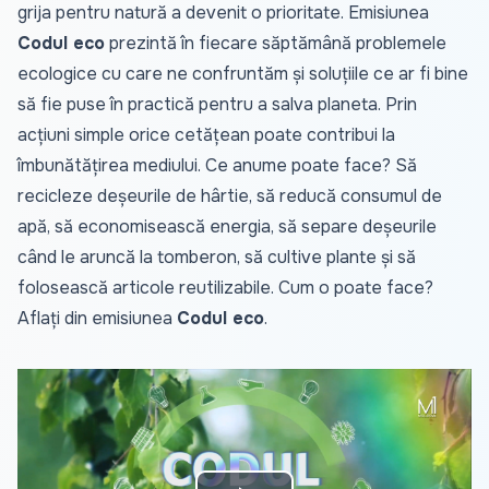
grija pentru natură a devenit o prioritate. Emisiunea
Codul eco
prezintă în fiecare săptămână problemele
ecologice cu care ne confruntăm și soluțiile ce ar fi bine
să fie puse în practică pentru a salva planeta. Prin
acțiuni simple orice cetățean poate contribui la
îmbunătățirea mediului. Ce anume poate face? Să
recicleze deșeurile de hârtie, să reducă consumul de
apă, să economisească energia, să separe deșeurile
când le aruncă la tomberon, să cultive plante și să
folosească articole reutilizabile. Cum o poate face?
Aflați din emisiunea
Codul eco
.