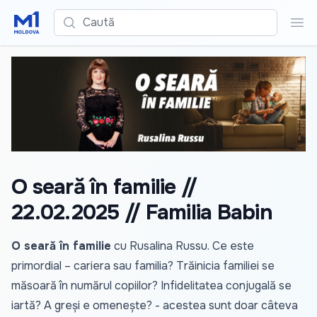
Caută
Cau
O seară în familie //
22.02.2025 // Familia Babin
O seară în familie
cu Rusalina Russu. Ce este
primordial – cariera sau familia? Trăinicia familiei se
măsoară în numărul copiilor? Infidelitatea conjugală se
iartă? A greși e omenește? - acestea sunt doar câteva