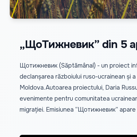
„ЩоТижневик” din 5 ap
Щотижневик (Săptămânal) - un proiect info
declanșarea războiului ruso-ucrainean și a f
Moldova.Autoarea proiectului, Daria Russu,
evenimente pentru comunitatea ucraineană. În
migrației. Emisiunea “Щотижневик” apare în