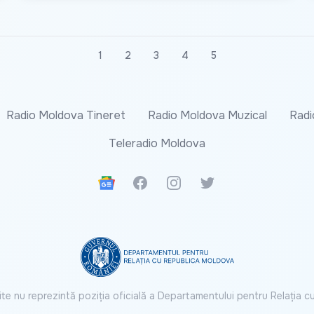
1
2
3
4
5
Radio Moldova Tineret
Radio Moldova Muzical
Radi
Teleradio Moldova
Google News
Facebook
Instagram
Twitter
ite nu reprezintă poziția oficială a Departamentului pentru Relația 