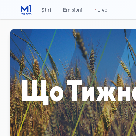
Știri
Emisiuni
•
Live