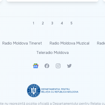
1
2
3
4
5
Radio Moldova Tineret
Radio Moldova Muzical
Radi
Teleradio Moldova
Google News
Facebook
Instagram
Twitter
ite nu reprezintă poziția oficială a Departamentului pentru Relația 