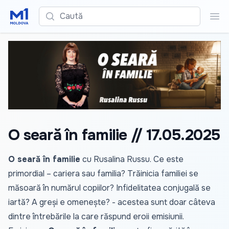
Caută
Cau
O seară în familie // 17.05.2025
O seară în familie
cu Rusalina Russu. Ce este
primordial – cariera sau familia? Trăinicia familiei se
măsoară în numărul copiilor? Infidelitatea conjugală se
iartă? A greși e omenește? - acestea sunt doar câteva
dintre întrebările la care răspund eroii emisiunii.