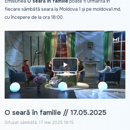
Emisiunea
O seară în familie
poate fi urmărită în
fiecare sâmbătă seara la Moldova 1 și pe
moldova1.md
,
cu începere de la ora 18:00.
Play
Video
O seară în familie // 17.05.2025
Difuzat
sâmbătă, 17 mai 2025 19:15