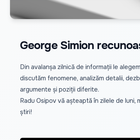
George Simion recunoașt
Din avalanșa zilnică de informații le aleg
discutăm fenomene, analizăm detalii, dezbat
argumente și poziții diferite.
Radu Osipov vă așteaptă în zilele de luni, ma
știri!