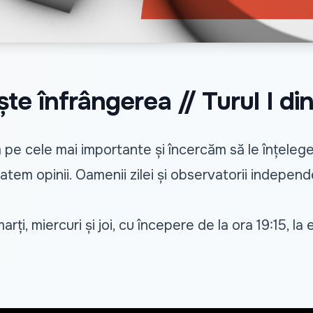
e înfrângerea // Turul I din
em pe cele mai importante și încercăm să le înțel
em opinii. Oamenii zilei și observatorii independe
rți, miercuri și joi, cu începere de la ora 19:15, l