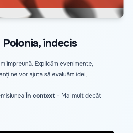
 Polonia, indecis
egem împreună. Explicăm evenimente,
nți ne vor ajuta să evaluăm idei,
a emisiunea
În context
– Mai mult decât