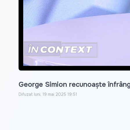
George Simion recunoaște înfrânger
Difuzat
luni, 19 mai 2025 19:51