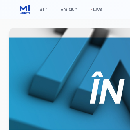
Știri
Emisiuni
•
Live