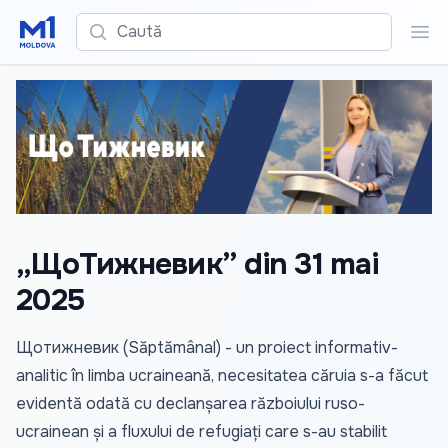
Caută
Cau
„ЩоТижневик” din 31 mai
2025
Щотижневик (Săptămânal) - un proiect informativ-
analitic în limba ucraineană, necesitatea căruia s-a făcut
evidentă odată cu declanșarea războiului ruso-
ucrainean și a fluxului de refugiați care s-au stabilit