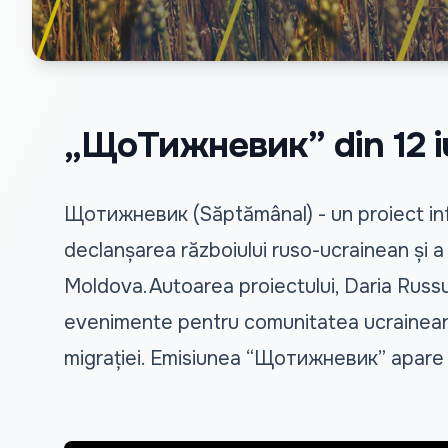
„ЩоТижневик” din 12 iu
Щотижневик (Săptămânal) - un proiect info
declanșarea războiului ruso-ucrainean și a f
Moldova.Autoarea proiectului, Daria Russu,
evenimente pentru comunitatea ucraineană. În
migrației. Emisiunea “Щотижневик” apare în