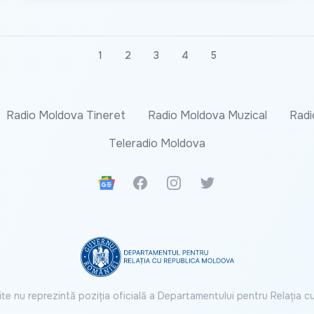
1
2
3
4
5
Radio Moldova Tineret
Radio Moldova Muzical
Radi
Teleradio Moldova
Google News
Facebook
Instagram
Twitter
ite nu reprezintă poziția oficială a Departamentului pentru Relația 