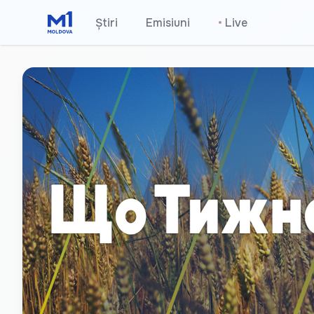
Știri
Emisiuni
•
Live