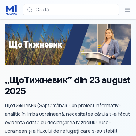
Caută
Cau
„ЩоТижневик” din 23 august
2025
Щотижневик (Săptămânal) - un proiect informativ-
analitic în limba ucraineană, necesitatea căruia s-a făcut
evidentă odată cu declanșarea războiului ruso-
ucrainean și a fluxului de refugiați care s-au stabilit