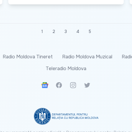
1
2
3
4
5
Radio Moldova Tineret
Radio Moldova Muzical
Radi
Teleradio Moldova
Google News
Facebook
Instagram
Twitter