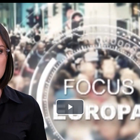
Play
Video