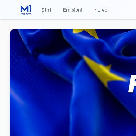
Știri
Emisiuni
•
Live