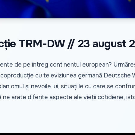
cție TRM-DW // 23 august 
imente de pe întreg continentul european? Urmăre
în coproducție cu televiziunea germană Deutsche 
plan omul și nevoile lui, situațiile cu care se confru
ă ne arate diferite aspecte ale vieții cotidiene, is