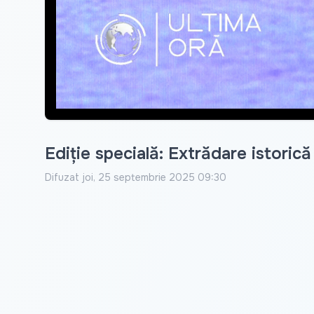
Ediție specială: Extrădare istorică
Difuzat
joi, 25 septembrie 2025 09:30