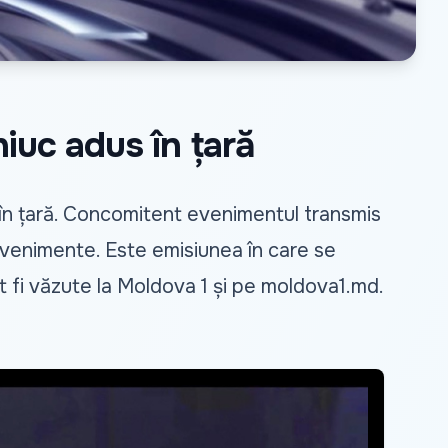
niuc adus în țară
 în țară. Concomitent evenimentul transmis
 evenimente. Este emisiunea în care se
ot fi văzute la Moldova 1 și pe
moldova1.md
.