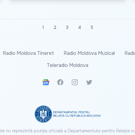
1
2
3
4
5
Radio Moldova Tineret
Radio Moldova Muzical
Radi
Teleradio Moldova
Google News
Facebook
Instagram
Twitter
ite nu reprezintă poziția oficială a Departamentului pentru Relația 