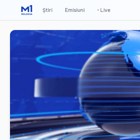
Știri
Emisiuni
•
Live