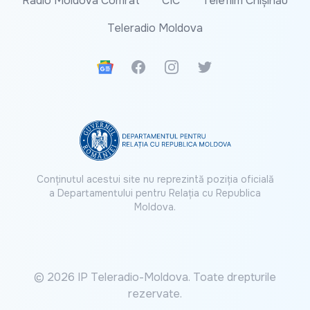
Radio Moldova Comrat
CIC
Telefilm Chișinău
Teleradio Moldova
Google News
Facebook
Instagram
Twitter
Conținutul acestui site nu reprezintă poziția oficială
a Departamentului pentru Relația cu Republica
Moldova.
© 2026 IP Teleradio-Moldova. Toate drepturile
rezervate.