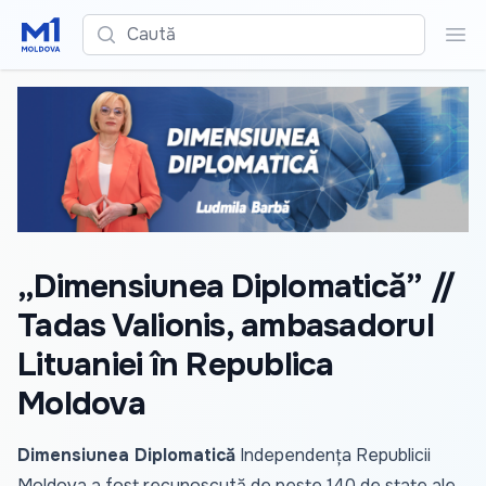
Caută
Cau
„Dimensiunea Diplomatică” //
Tadas Valionis, ambasadorul
Lituaniei în Republica
Moldova
Dimensiunea Diplomatică
Independența Republicii
Moldova a fost recunoscută de peste 140 de state ale