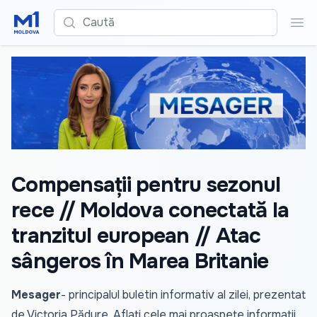
Caută
Cau
Compensații pentru sezonul
rece // Moldova conectată la
tranzitul european // Atac
sângeros în Marea Britanie
Mesager
- principalul buletin informativ al zilei, prezentat
de Victoria Pădure. Aflați cele mai proaspete informații