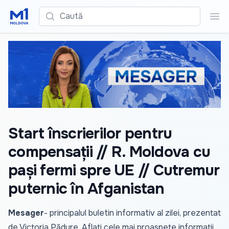
Caută
Cau
Start înscrierilor pentru
compensații // R. Moldova cu
pași fermi spre UE // Cutremur
puternic în Afganistan
Mesager
- principalul buletin informativ al zilei, prezentat
de Victoria Pădure. Aflați cele mai proaspete informații