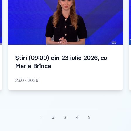
Știri (09:00) din 23 iulie 2026, cu
Maria Brînca
23.07.2026
1
2
3
4
5